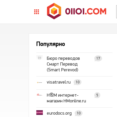
Популярно
Бюро переводов
17
Смарт Перевод
(Smart Perevod)
visatravel.ru
10
H&M интернет-
5
магазин HMonline.ru
eurodocs.org
10