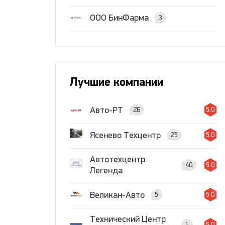
ООО БинФарма
3
Лучшие компании
Авто-РТ
26
5.0
Ясенево Техцентр
25
5.0
Автотехцентр
40
5.0
Легенда
Великан-Авто
5
5.0
Технический Центр
1
5.0