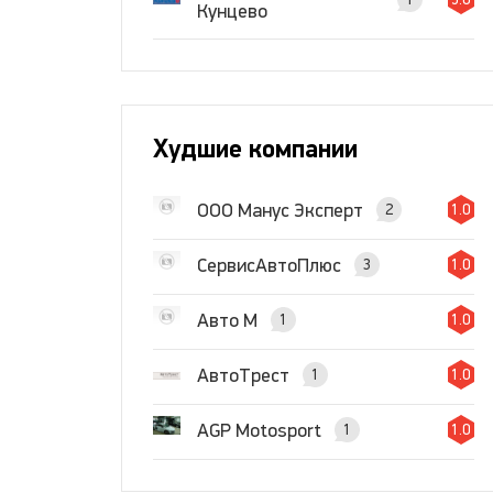
Кунцево
Худшие компании
ООО Манус Эксперт
2
1.0
СервисАвтоПлюс
3
1.0
Авто М
1
1.0
АвтоТрест
1
1.0
AGP Motosport
1
1.0