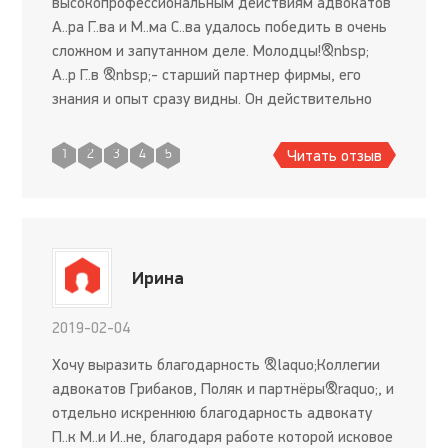
высокопрофессиональным действиям адвокатов
А..ра Г..ва и М..ма С..ва удалось победить в очень
сложном и запутанном деле. Молодцы!&nbsp;
А..р Г..в &nbsp;- старший партнер фирмы, его
знания и опыт сразу видны. Он действительно
очень крутой адвокат. М..м С..в &ndash; он очень
внимател
Читать отзыв
1
2
3
4
5
Ирина
2019-02-04
Хочу выразить благодарность &laquo;Коллегии
адвокатов Грибаков, Поляк и партнёры&raquo;, и
отдельно искреннюю благодарность адвокату
П..к М..и И..не, благодаря работе которой исковое