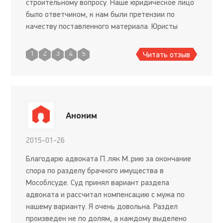
строительному вопросу. Наше юридическое лицо
было ответчиком, к нам были претензии по
качеству поставленного материала. Юристы
фирмы - Истца написали на нас очень
продуманный иск, с самого начала ве
Читать отзыв
1
2
3
4
5
Аноним
2015-01-26
Благодарю адвоката П..ляк М..рию за окончание
спора по разделу брачного имущества в
Мособлсуде. Суд принял вариант раздела
адвоката и рассчитал компенсацию с мужа по
нашему варианту. Я очень довольна. Раздел
произведен не по долям, а каждому выделено