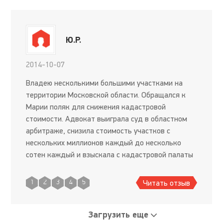
Ю.Р.
2014-10-07
Владею несколькими большими участками на
территории Московской области. Обращался к
Марии поляк для снижения кадастровой
стоимости. Адвокат выиграла суд в областном
арбитраже, снизила стоимость участков с
нескольких миллионов каждый до несколько
сотен каждый и взыскала с кадастровой палаты
все деньги, затраченные на адвоката, эксперта,
дорогу и пошлину. Я остался дово
Читать отзыв
1
2
3
4
5
Загрузить еще