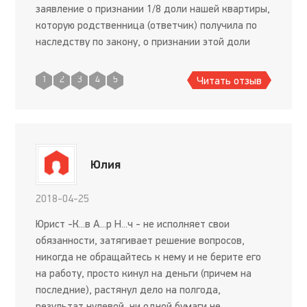
заявление о признании 1/8 доли нашей квартиры,
которую родственница (ответчик) получила по
наследству по закону, о признании этой доли
малозначительной, прекращении права
собственности от
Читать отзыв
1
2
3
4
5
Юлия
2018-04-25
Юрист -К...в А...р Н...ч - не исполняет свои
обязанности, затягивает решение вопросов,
никогда не обращайтесь к нему и не берите его
на работу, просто кинул на деньги (причем на
последние), растянул дело на полгода,
результат нулевой, ни одной бумаги не