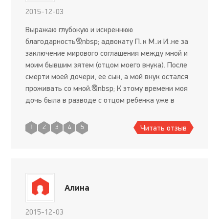
2015-12-03
Выражаю глубокую и искреннюю
благодарность&nbsp; адвокату П..к М..и И..не за
заключение мирового соглашения между мной и
моим бывшим зятем (отцом моего внука). После
смерти моей дочери, ее сын, а мой внук остался
проживать со мной.&nbsp; К этому времени моя
дочь была в разводе с отцом ребенка уже в
течение 8 лет. Всё это время отец с ребенком и
бывшей женой не общался
Читать отзыв
1
2
3
4
5
Алина
2015-12-03