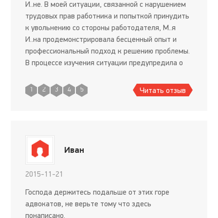
И..не. В моей ситуации, связанной с нарушением
трудовых прав работника и попыткой принудить
к увольнению со стороны работодателя, М..я
И..на продемонстрировала бесценный опыт и
профессиональный подход к решению проблемы.
В процессе изучения ситуации предупредила о
существующих рисках и дала объективную
оценку. Результат р
Читать отзыв
1
2
3
4
5
Иван
2015-11-21
Господа держитесь подальше от этих горе
адвокатов, не верьте тому что здесь
понаписано.