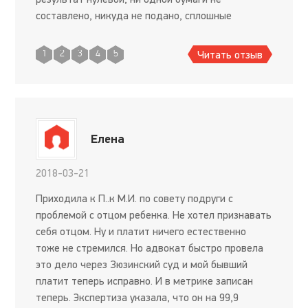
составлено, никуда не подано, сплошные
отговорки и только. Непрофессионал,
неисполнительный.
Читать отзыв
1
2
3
4
5
Елена
2018-03-21
Приходила к П..к М.И. по совету подруги с
проблемой с отцом ребенка. Не хотел признавать
себя отцом. Ну и платит ничего естественно
тоже не стремился. Но адвокат быстро провела
это дело через Зюзинский суд и мой бывший
платит теперь исправно. И в метрике записан
теперь. Экспертиза указала, что он на 99,9