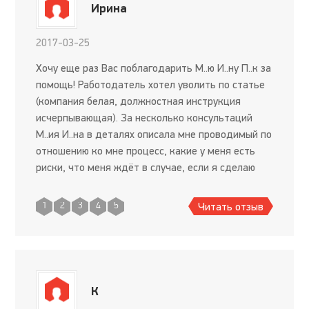
Ирина
2017-03-25
Хочу еще раз Вас поблагодарить М..ю И..ну П..к за
помощь! Работодатель хотел уволить по статье
(компания белая, должностная инструкция
исчерпывающая). За несколько консультаций
М..ия И..на в деталях описала мне проводимый по
отношению ко мне процесс, какие у меня есть
риски, что меня ждёт в случае, если я сделаю
так или иначе. Это в итоге помогло мне
сформировать стра
Читать отзыв
1
2
3
4
5
К