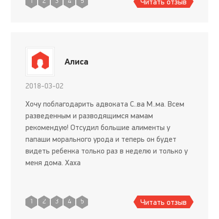
Читать отзыв
1
2
3
4
5
Алиса
2018-03-02
Хочу поблагодарить адвоката С..ва М..ма. Всем
разведенным и разводящимся мамам
рекомендую! Отсудил большие алименты у
папаши морального урода и теперь он будет
видеть ребенка только раз в неделю и только у
меня дома. Хаха
Читать отзыв
1
2
3
4
5