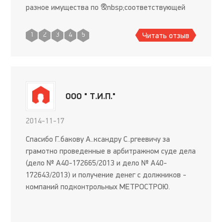
разное имущества по &nbsp;соответствующей
цене.&nbsp;
Читать отзыв
1
2
3
4
5
ООО " Т.И.П."
2014-11-17
Спасибо Г..бакову А..ксандру С..ргеевичу за
грамотно проведенные в арбитражном суде дела
(дело № А40-172665/2013 и дело № А40-
172643/2013) и получение денег с должников -
компаний подконтрольных МЕТРОСТРОЮ.