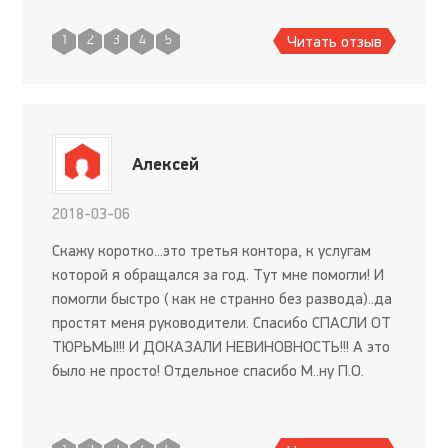
процентов отец...так что не отвертелся. Спасибо,
Вам, М..я
Читать отзыв
1
2
3
4
5
Алексей
2018-03-06
Скажу коротко...это третья контора, к услугам
которой я обращался за год. Тут мне помогли! И
помогли быстро ( как не странно без развода)..да
простят меня руководители. Спасибо СПАСЛИ ОТ
ТЮРЬМЫ!!! И ДОКАЗАЛИ НЕВИНОВНОСТЬ!!! А это
было не просто! Отдельное спасибо М..ну П.О.