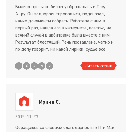
Были вопросы по бизнесу,обращалась к Г...ву
А...ру. Он подкорректировал иск, подсказал,
какие документы собрать. Работала с ним в
первый раз, нашла его в интернете, поэтому на
всякий случай в арбитраже была вместе с ним.
Результат блестящий! Речь поставлена, чётко и
по делу говорит, ни какой лирики, судье все
понятно и быстро объяснил. В итоге мой иск в
одном заседани
Читать отзыв
1
2
3
4
5
Ирина С.
2015-11-23
Обращаюсь со словами благодарности к П..к М..и