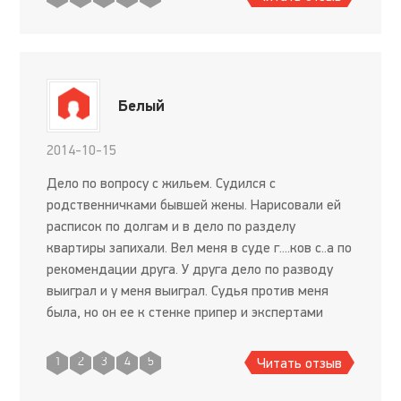
Белый
2014-10-15
Дело по вопросу с жильем. Судился с
родственничками бывшей жены. Нарисовали ей
расписок по долгам и в дело по разделу
квартиры запихали. Вел меня в суде г....ков с..а по
рекомендации друга. У друга дело по разводу
выиграл и у меня выиграл. Судья против меня
была, но он ее к стенке припер и экспертами
пригрозил. Наехал на нее юридически правильно.
Короче, пролетела моя
Читать отзыв
1
2
3
4
5