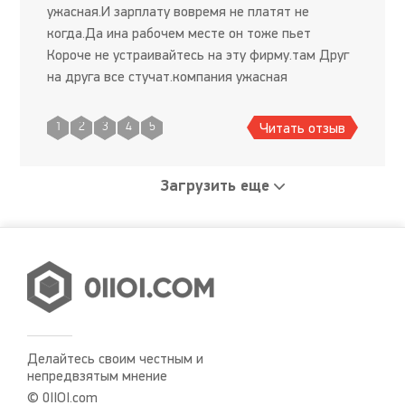
ужасная.И зарплату вовремя не платят не
когда.Да ина рабочем месте он тоже пьет
Короче не устраивайтесь на эту фирму.там Друг
на друга все стучат.компания ужасная
Читать отзыв
1
2
3
4
5
Загрузить еще
Делайтесь своим честным и
непредвзятым мнение
© 0IIOI.com