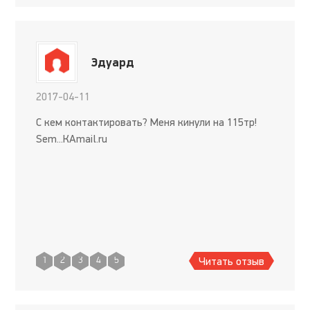
Эдуард
2017-04-11
С кем контактировать? Меня кинули на 115тр!
Sem...КАmail.ru
Читать отзыв
1
2
3
4
5