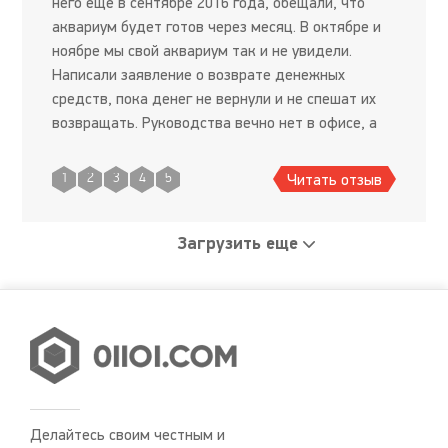
него еще в сентябре 2016 года, обещали, что
аквариум будет готов через месяц. В октябре и
ноябре мы свой аквариум так и не увидели.
Написали заявление о возврате денежных
средств, пока денег не вернули и не спешат их
возвращать. Руководства вечно нет в офисе, а
ведь по словам менеджеров, только оно может
вернуть деньги... Так
Читать отзыв
1
2
3
4
5
Загрузить еще
Делайтесь своим честным и