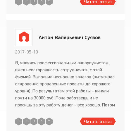
Читать отзыв
1
2
3
4
5
Антон Валерьевич Суязов
2017-05-19
Я, являясь профессиональным аквариумистом,
имел неосторожность сотрудничать с этой
фирмой. Выполнил несколько заказов (вытягивал
откровенно проваленные проекты до хорошего
уровня). По результатам этой работы - кинули
почти на 30000 руб. Пока работаешь и не
просишь за эту работу денег - все хорошо. Потом
- у всех проблемы. Г-да П..ков и З..ц на контаты
не выходят, обещ
Читать отзыв
1
2
3
4
5