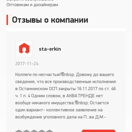
Оптовикам и дизайнерам
Отзывы о компании
sta-erkin
2017-11-24
Коллеги по несчастью!&nbsp; Довожу до вашего
сведения, что все производственные исполнения
в Останкинском ОСП закрыты 16.11.2017 по ст. 46
ч. 1 п. 4 Одним словом, в АКВАТРЕНДЕ нет
вообще никакого имущества.&nbsp; Остается
один вариант- коллективное заявление на
возбуждение уголовного дела на П...ва Д.М.-
ген.директор по факту мошенничества и
растраты средств. Больше