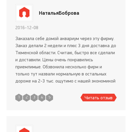
НатальяБоброва
2016-12-08
Заказала себе домой аквариум через эту фирму.
Заказ делали 2 недели и плюс 3 дня доставка до
Тюменской области. Считаю, быстро все сделали
и доставили. Цены очень понравились
приемлимые. Обзвонила несколько фирм и
только тут назвали нормальную в остальных
дороже на 2-3 тыс. ощутимо с нашей экономикой
сегодня.Ребята менеджеры все доходчиво
объяснили, как ухаживать за а
Читать отзыв
1
2
3
4
5