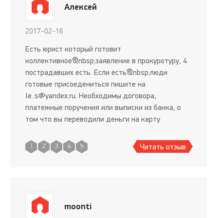
Алексей
2017-02-16
Есть юрист который готовит
коллективное&nbsp;заявление в прокуротуру, 4
пострадавших есть. Если есть&nbsp;люди
готовые присоедениться пишите на
le..s@yandex.ru
. Необходимы договора,
платежные поручения или выписки из банка, о
том что вы переводили деньги на карту
сбербанка. Так же ваш контактный номер
телефона.
Читать отзыв
1
2
3
4
5
moonti