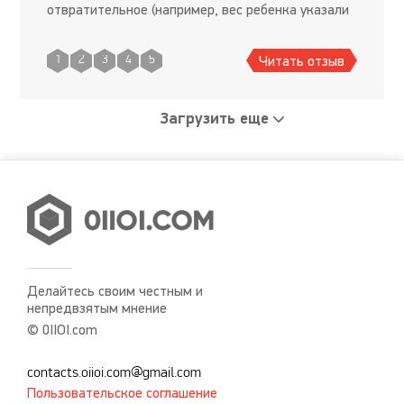
отвратительное (например, вес ребенка указали
в денежных единицах (!!!), переведя lbs (фунты)
как ливры, а county (окру
Читать отзыв
1
2
3
4
5
Загрузить еще
Делайтесь своим честным и
непредвзятым мнение
© 0IIOI.com
contacts.oiioi.com@gmail.com
Пользовательское соглашение