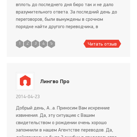
вплоть до последнего дня бюро так и не дало
вразумительного ответа. За последний день до
переговоров, были вынуждены в срочном
порядке найти другого переводчика, в
противном случае могла сорваться очень важная
сделка, к которой готовились не один м
Читать отзыв
1
2
3
4
5
Лингво Про
2014-04-23
Добрый день, А...а. Приносим Вам искренние
извинения. Да, эту ситуацию с Вашим
свидетельством о рождении очень хорошо
запомнили в нашем Агентстве переводов. Да,