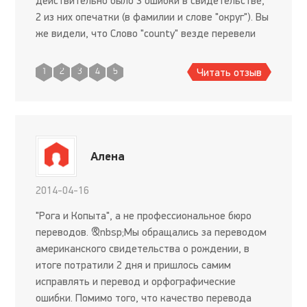
действительно было 3 ошибки в свидетельстве,
2 из них опечатки (в фамилии и слове "округ"). Вы
же видели, что Cлово "county" везде перевели
как округ, только в одном смысловом месте
написали страна и отправили
Читать отзыв
1
2
3
4
5
Алена
2014-04-16
"Рога и Копыта", а не профессиональное бюро
переводов. &nbsp;Мы обращались за переводом
американского свидетельства о рождении, в
итоге потратили 2 дня и пришлось самим
исправлять и перевод и орфографические
ошибки. Помимо того, что качество перевода