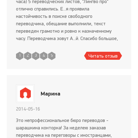
часа) 5 переводческих листов, "Лингво про"
отлично справились. Е...я проявила
настойчивость в поиске свободного
переводчика, обещание выполнили, текст
переведен грамотно и ровно к назначенному
часу. Переводчика зовут А...й. Спасибо большое,
можно сказать, спасли меня. Рекомендую.
Читать отзыв
1
2
3
4
5
Марина
2014-05-16
Это непрофессиональное бюро переводов -
шарашкина конторка! За неделею заказав
переводчика на переговоры с иностранцами,