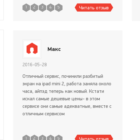
удара. Примечательно, что при замене
Читать отзыв
1
2
3
4
5
модуля дисплея, эта каёмся также
меняется, т.к. она является
Макс
2016-05-28
Отличный сервис, починили разбитый
экран на ipad mini 2, работа заняла около
часа, айпэд теперь как новый. Кстати
искал самые дешевые цены- в этом
сервисе они самые адекватные, вместе с
отличным сервисом
Читать отзыв
1
2
3
4
5