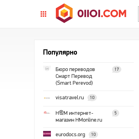
Популярно
Бюро переводов
17
Смарт Перевод
(Smart Perevod)
visatravel.ru
10
H&M интернет-
5
магазин HMonline.ru
eurodocs.org
10