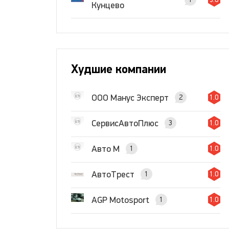
Кунцево
Худшие компании
ООО Манус Эксперт
2
1.0
СервисАвтоПлюс
3
1.0
Авто М
1
1.0
АвтоТрест
1
1.0
AGP Motosport
1
1.0