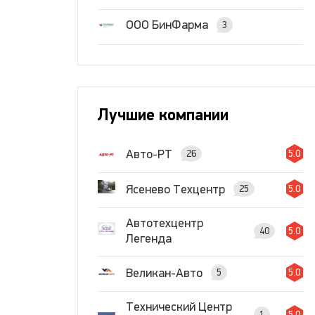
ООО БинФарма
3
Лучшие компании
Авто-РТ
26
5.0
Ясенево Техцентр
25
5.0
Автотехцентр
40
5.0
Легенда
Великан-Авто
5
5.0
Технический Центр
1
5.0