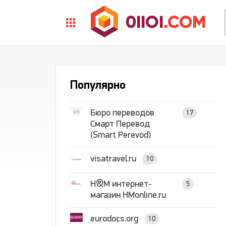
Популярно
Бюро переводов
17
Смарт Перевод
(Smart Perevod)
visatravel.ru
10
H&M интернет-
5
магазин HMonline.ru
eurodocs.org
10