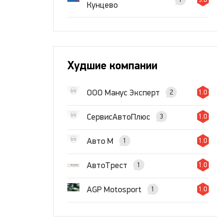
Кунцево
Худшие компании
ООО Манус Эксперт
2
1.0
СервисАвтоПлюс
3
1.0
Авто М
1
1.0
АвтоТрест
1
1.0
AGP Motosport
1
1.0