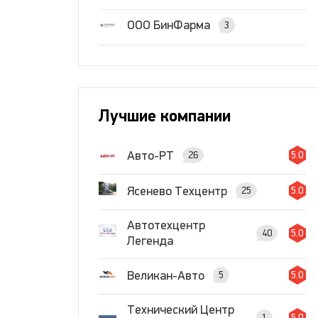
ООО БинФарма
3
Лучшие компании
Авто-РТ
26
5.0
Ясенево Техцентр
25
5.0
Автотехцентр
40
5.0
Легенда
Великан-Авто
5
5.0
Технический Центр
1
5.0