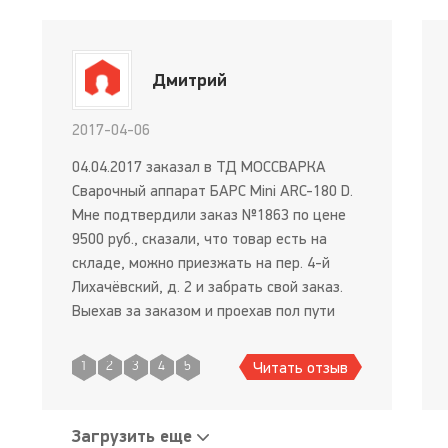
Дмитрий
2017-04-06
04.04.2017 заказал в ТД МОССВАРКА
Сварочный аппарат БАРС Mini ARC-180 D.
Мне подтвердили заказ №1863 по цене
9500 руб., сказали, что товар есть на
складе, можно приезжать на пер. 4-й
Лихачёвский, д. 2 и забрать свой заказ.
Выехав за заказом и проехав пол пути
получил звонок об увеличении стоимости
аппарата до 12500 руб. Был несказанно
Читать отзыв
1
2
3
4
5
удивлен разговором с менеджером,
Загрузить еще