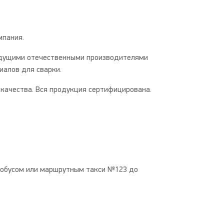
пания.
дущими отечественными производителями
иалов для сварки.
качества. Вся продукция сертифицирована.
втобусом или маршрутным такси №123 до