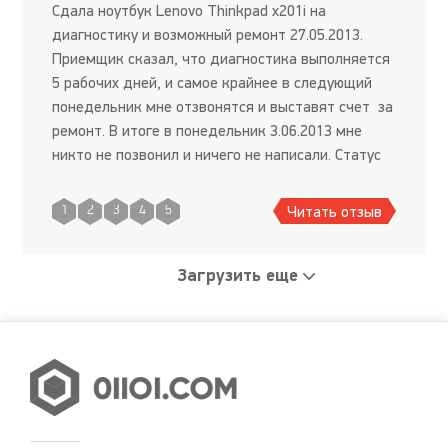
Сдала ноутбук Lenovo Thinkpad x201i на
диагностику и возможный ремонт 27.05.2013.
Приемщик сказал, что диагностика выполняется
5 рабочих дней, и самое крайнее в следующий
понедельник мне отзвонятся и выставят счет за
ремонт. В итоге в понедельник 3.06.2013 мне
никто не позвонил и ничего не написали. Статус
заказа на сайте не проверялся(выдавалось
сообщение "заказа не
Читать отзыв
1
2
3
4
5
Загрузить еще