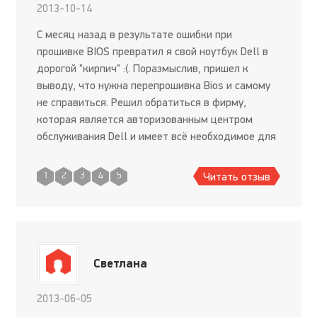
2013-10-14
С месяц назад в результате ошибки при
прошивке BIOS превратил я свой ноутбук Dell в
дорогой "кирпич" :(. Поразмыслив, пришел к
выводу, что нужна перепрошивка Bios и самому
не справиться. Решил обратиться в фирму,
которая является авторизованным центром
обслуживания Dell и имеет всё необходимое для
этого. Ведь "ремонт компьютера — очень
ответственное дело, которое можн
Читать отзыв
1
2
3
4
5
Светлана
2013-06-05