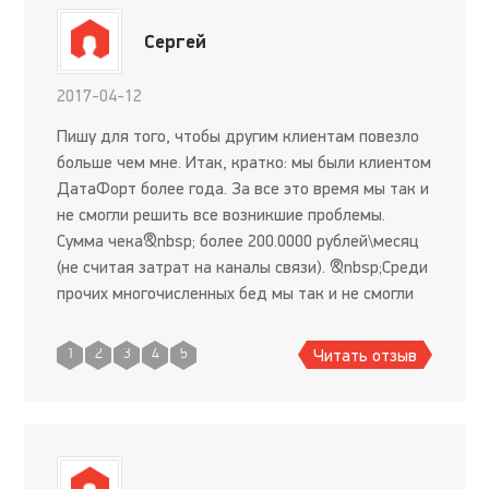
Сергей
2017-04-12
Пишу для того, чтобы другим клиентам повезло
больше чем мне. Итак, кратко: мы были клиентом
ДатаФорт более года. За все это время мы так и
не смогли решить все возникшие проблемы.
Сумма чека&nbsp; более 200.0000 рублей\месяц
(не считая затрат на каналы связи). &nbsp;Среди
прочих многочисленных бед мы так и не смогли
победить следующую: виртуальные машины,
развернутые
Читать отзыв
1
2
3
4
5