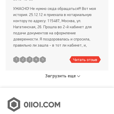
УЖАСНО! Не нужно сюда обращаться!!! Вот моя
история. 25.12.12 я приехала в нотариальную
контору по адресу: 115487, Москва, ул.
Нагатинская, 26. Прошла во 2-й кабинет для
подачи документов на оформление
доверенности. Я поздоровалась и спросила,
правильно ли зашла - в тот ли кабинет, и,
получив ответ "Да" (жалко, что интонацию
ответа невозможно описать), я прошла и села
Читать отзыв
1
2
3
4
5
Загрузить еще