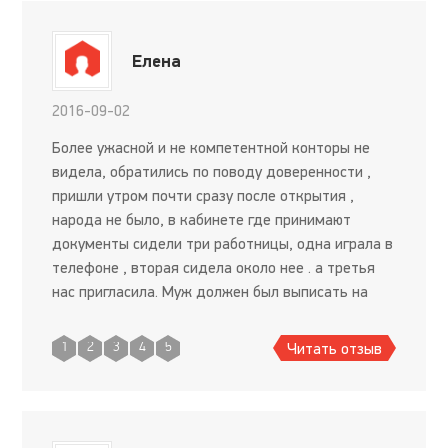
Елена
2016-09-02
Более ужасной и не компетентной конторы не
видела, обратились по поводу доверенности ,
пришли утром почти сразу после открытия ,
народа не было, в кабинете где принимают
документы сидели три работницы, одна играла в
телефоне , вторая сидела около нее . а третья
нас пригласила. Муж должен был выписать на
меня ( жену) доверенность, чтобы я смогла в
другом городе получит
Читать отзыв
1
2
3
4
5