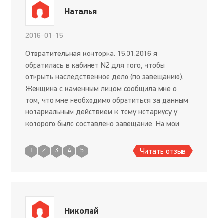
Наталья
2016-01-15
Отвратительная конторка. 15.01.2016 я
обратилась в кабинет N2 для того, чтобы
открыть наследственное дело (по завещанию).
Женщина с каменным лицом сообщила мне о
том, что мне необходимо обратиться за данным
нотариальным действием к тому нотариусу у
которого было составлено завещание. На мои
возражения и доводы о том, что в настоящее
время оформление наследства после с
Читать отзыв
1
2
3
4
5
Николай