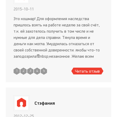
2015-10-11
Это кошмар! Для оформления наследства
пришлось взять на работе неделю за свой счёт,
т.к. ей захотелось получить в том числе и не
нужные для дела справки. Тянула время и
деньги как могла. Умудрилась отказаться от
своей собственной доверенности: якобы что-то
заподозрила&nbsp;незаконное. Желаю всем
своим друзьям &nbsp;(и врагам) избежать
встречи с Н...ковой Н. Н.
Читать отзыв
1
2
3
4
5
Стэфания
2012-12-25