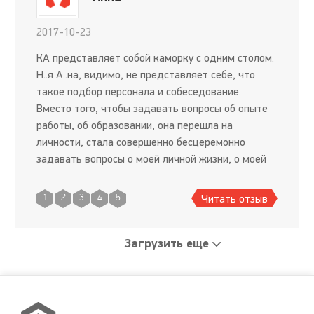
2017-10-23
КА представляет собой каморку с одним столом.
Н..я А..на, видимо, не представляет себе, что
такое подбор персонала и собеседование.
Вместо того, чтобы задавать вопросы об опыте
работы, об образовании, она перешла на
личности, стала совершенно бесцеремонно
задавать вопросы о моей личной жизни, о моей
семье и т.д. Понятие privacy ей явно не
знакомо.До собеседования было
Читать отзыв
1
2
3
4
5
Загрузить еще