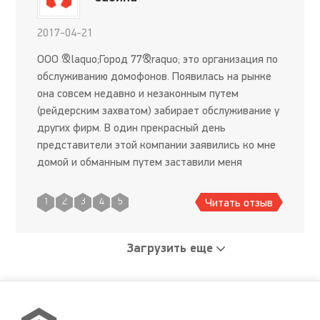
2017-04-21
ООО &laquo;Город 77&raquo; это организация по
обслуживанию домофонов. Появилась на рынке
она совсем недавно и незаконным путем
(рейдерским захватом) забирает обслуживание у
других фирм. В один прекрасный день
представители этой компании заявились ко мне
домой и обманным путем заставили меня
поставить подпись за смену обслуживающей
организации по домофону. Как оказалос
Читать отзыв
1
2
3
4
5
Загрузить еще