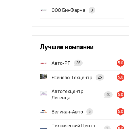
ООО БинФарма
3
Лучшие компании
Авто-РТ
26
5.0
Ясенево Техцентр
25
5.0
Автотехцентр
40
5.0
Легенда
Великан-Авто
5
5.0
Технический Центр
1
5.0