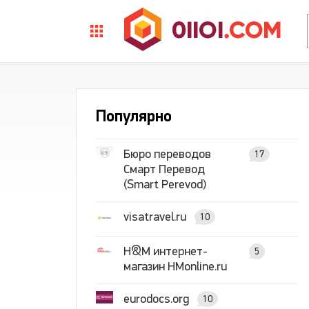
Популярно
Бюро переводов
17
Смарт Перевод
(Smart Perevod)
visatravel.ru
10
H&M интернет-
5
магазин HMonline.ru
eurodocs.org
10