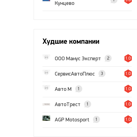
Кунцево
Худшие компании
ООО Манус Эксперт
2
1.0
СервисАвтоПлюс
3
1.0
Авто М
1
1.0
АвтоТрест
1
1.0
AGP Motosport
1
1.0