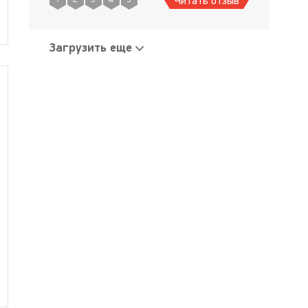
Читать отзыв
а вторая - поездка в Синтру, королевский
дво
Загрузить еще