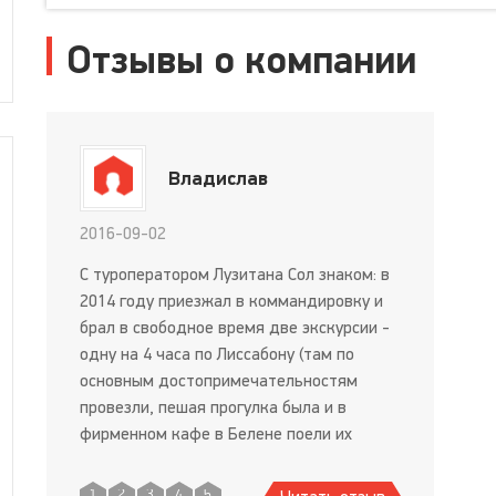
Отзывы о компании
Владислав
2016-09-02
С туроператором Лузитана Сол знаком: в
2014 году приезжал в коммандировку и
брал в свободное время две экскурсии -
одну на 4 часа по Лиссабону (там по
основным достопримечательностям
провезли, пешая прогулка была и в
фирменном кафе в Белене поели их
знаменитых пирожных, которые раньше
монахи готовили по старинному рецепту),
1
2
3
4
5