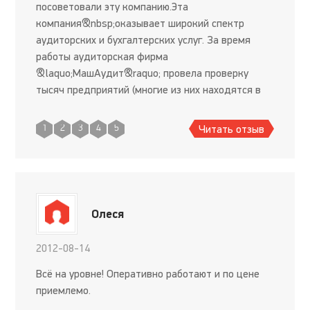
посоветовали эту компанию.Эта
компания&nbsp;оказывает широкий спектр
аудиторских и бухгалтерских услуг. За время
работы аудиторская фирма
&laquo;МашАудит&raquo; провела проверку
тысяч предприятий (многие из них находятся в
Москве) и зарекомендовала себя как надежный
деловой партнер. Включение
Читать отзыв
1
2
3
4
5
&laquo;МашАудит&raquo; в &laquo
Олеся
2012-08-14
Всё на уровне! Оперативно работают и по цене
приемлемо.