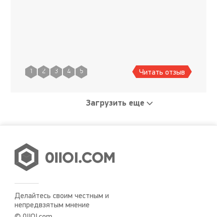
Читать отзыв
1
2
3
4
5
Загрузить еще
Делайтесь своим честным и
непредвзятым мнение
© 0IIOI.com