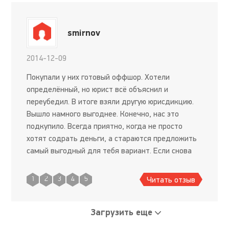
smirnov
2014-12-09
Покупали у них готовый оффшор. Хотели
определённый, но юрист всё объяснил и
переубедил. В итоге взяли другую юрисдикцию.
Вышло намного выгоднее. Конечно, нас это
подкупило. Всегда приятно, когда не просто
хотят содрать деньги, а стараются предложить
самый выгодный для тебя вариант. Если снова
понадобится фирма, не задумываясь пойду
снова к ним.
Читать отзыв
1
2
3
4
5
Загрузить еще