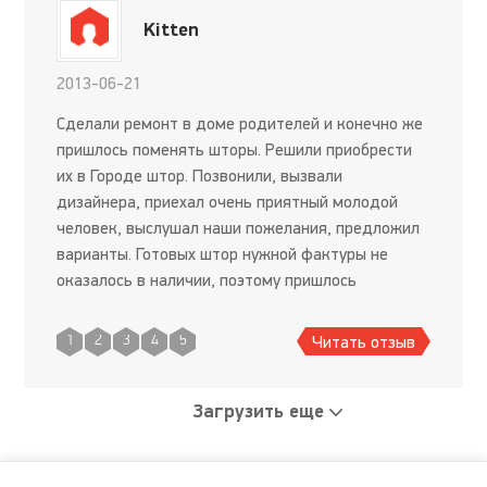
Kitten
2013-06-21
Сделали ремонт в доме родителей и конечно же
пришлось поменять шторы. Решили приобрести
их в Городе штор. Позвонили, вызвали
дизайнера, приехал очень приятный молодой
человек, выслушал наши пожелания, предложил
варианты. Готовых штор нужной фактуры не
оказалось в наличии, поэтому пришлось
заказывать пошив из понравившейся ткани.
Понравилось, что выполнили заказ быстро
Читать отзыв
1
2
3
4
5
Загрузить еще