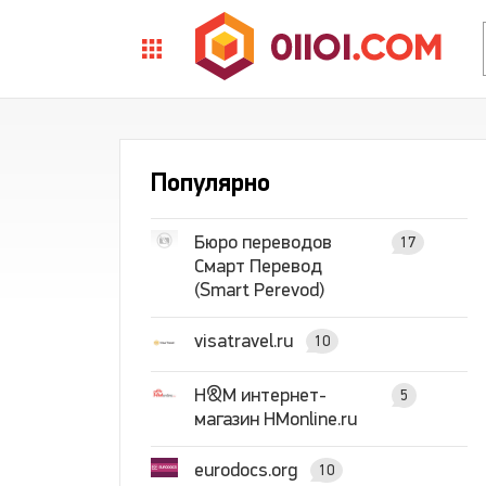
Популярно
Бюро переводов
17
Смарт Перевод
(Smart Perevod)
visatravel.ru
10
H&M интернет-
5
магазин HMonline.ru
eurodocs.org
10