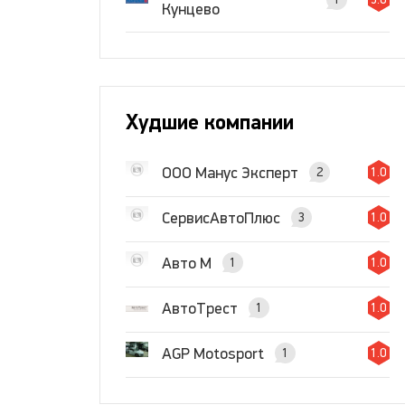
Кунцево
Худшие компании
ООО Манус Эксперт
2
1.0
СервисАвтоПлюс
3
1.0
Авто М
1
1.0
АвтоТрест
1
1.0
AGP Motosport
1
1.0