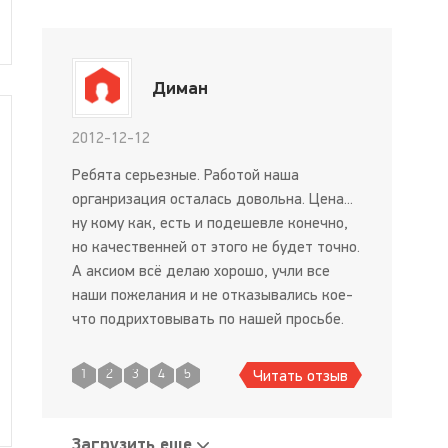
Диман
2012-12-12
Ребята серьезные. Работой наша
органризация осталась довольна. Цена...
ну кому как, есть и подешевле конечно,
но качественней от этого не будет точно.
А аксиом всё делаю хорошо, учли все
наши пожелания и не отказывались кое-
что подрихтовывать по нашей просьбе.
Рекомендую короче.
Читать отзыв
1
2
3
4
5
Загрузить еще