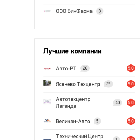
ООО БинФарма
3
Лучшие компании
Авто-РТ
26
5.0
Ясенево Техцентр
25
5.0
Автотехцентр
40
5.0
Легенда
Великан-Авто
5
5.0
Технический Центр
1
5.0