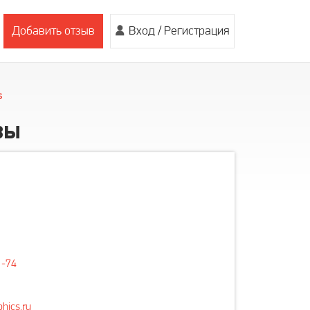
Добавить отзыв
Вход
/
Регистрация
s
вы
1-74
hics.ru