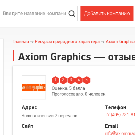
Добавить компанию
Главная
Ресурсы природного характера
Axiom Graphic
Axiom Graphics — отзы
1
2
3
4
5
Оценка: 5 балла
Проголосовало: 0 человек
Адрес
Телефон
+7 (495) 721-8
Кожевнический 2 переулок
Сайт
Email
info@axiomgrap