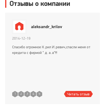
Отзывы о компании
aleksandr_krilov
2014-12-19
Спасибо огромное К..рил И..ревич,спасли меня от
кредита с фирмой " д. а..а"!!!
Читать отзыв
1
2
3
4
5