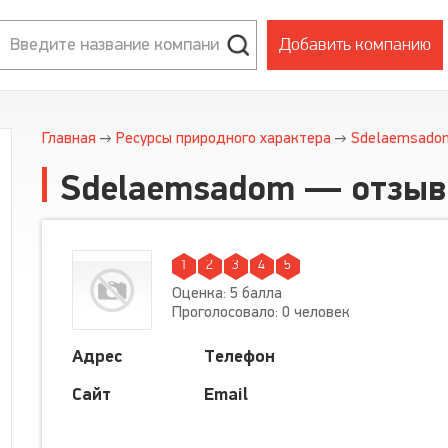
Добавить компанию
Главная
Ресурсы природного характера
Sdelaemsado
Sdelaemsadom — отзы
1
2
3
4
5
Оценка: 5 балла
Проголосовало: 0 человек
Адрес
Телефон
Сайт
Email