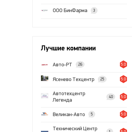
ООО БинФарма
3
Лучшие компании
Авто-РТ
26
5.0
Ясенево Техцентр
25
5.0
Автотехцентр
40
5.0
Легенда
Великан-Авто
5
5.0
Технический Центр
1
5.0