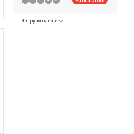
Читать отзыв
Меня пугали знакомые что это
будетстоить на
Загрузить еще