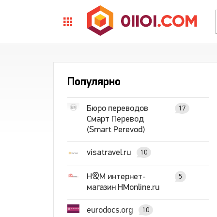
Популярно
Бюро переводов
17
Смарт Перевод
(Smart Perevod)
visatravel.ru
10
H&M интернет-
5
магазин HMonline.ru
eurodocs.org
10