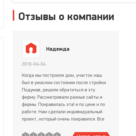
Отзывы о компании
Надежда
2016-04-04
Когда мы построили дом, участок наш
был в ужасном состоянии после стройки.
Подумав, решили обратиться в эту
фирму. Рассматривали разные сайты и
фирмы. Понравилась эта! и по цене и по
работе. Нам сделали индивидуальный
проект, который очень понравился. Все
сделали быстро и качественно!!
КРАСОТА!!!! А цены даже очень удивили!!
1
2
3
4
5