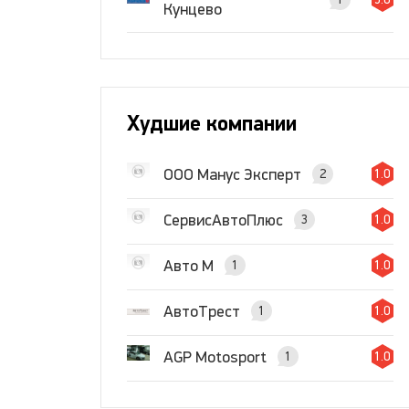
Кунцево
Худшие компании
ООО Манус Эксперт
2
1.0
СервисАвтоПлюс
3
1.0
Авто М
1
1.0
АвтоТрест
1
1.0
AGP Motosport
1
1.0