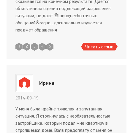
сказывается на конечном результате. Дается
объективная оценка подлежащей разрешению
ситуации, не дают &laquo;несбыточных
обещаний&raquo;, досконально изучается
предмет обращения
Читать отзыв
1
2
3
4
5
Ирина
2014-09-19
У меня была крайне тяжелая и запутанная
ситуация. Я столкнулась с необязательностью
застройщика, который подал мне квартиру в
строящемся доме. Взяв предоплату от меня он