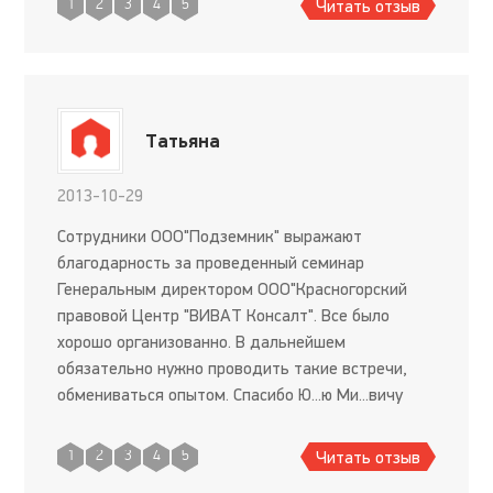
Читать отзыв
1
2
3
4
5
Татьяна
2013-10-29
Сотрудники ООО"Подземник" выражают
благодарность за проведенный семинар
Генеральным директором ООО"Красногорский
правовой Центр "ВИВАТ Консалт". Все было
хорошо организованно. В дальнейшем
обязательно нужно проводить такие встречи,
обмениваться опытом. Спасибо Ю...ю Ми...вичу
Ча..ну и На..ье Ив..не Са....ой за организацию этого
семинара, Вор..вой Та..е за прочитанную
Читать отзыв
1
2
3
4
5