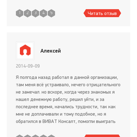
барабанщик, который выступал на премии
ВИВАТ-Победа:&nbsp;http://ww
Читать отзыв
1
2
3
4
5
Алексей
2014-09-09
Я полгода назад работал в данной организации,
там меня всё устраивало, нечего отрицательного
не замечал. но вскоре, когда через знакомых я
нашел денежную работу, решил уйти, и за
последнее время, начались трудности, так как
мне не доплачивали и тому подобное, но я
обратился в ВИВАТ Консалт, помогли выиграть
дело, я многое отсудил и сожалею о своём уходе
из ВИВАТ Конса