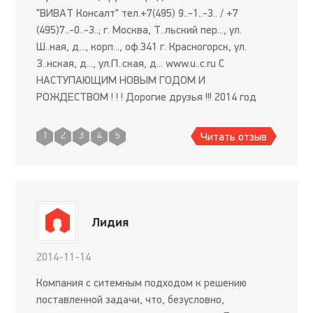
"ВИВАТ Консалт" тел.+7(495) 9..-1..-3.. / +7
(495)7..-0..-3..; г. Москва, Т..льский пер..., ул.
Ш..ная, д..., корп..., оф.341 г. Красногорск, ул.
З..нская, д..., ул.П..ская, д... www.u..c.ru С
НАСТУПАЮЩИМ НОВЫМ ГОДОМ И
РОЖДЕСТВОМ ! ! ! Дорогие друзья !!! 2014 год
для многих стал годом проверки твердости
характера, воли и ж
Читать отзыв
1
2
3
4
5
Лидия
2014-11-14
Компания с ситемным подходом к решению
поставленной задачи, что, безусловно,