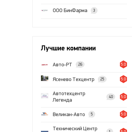
ООО БинФарма
3
Лучшие компании
Авто-РТ
26
5.0
Ясенево Техцентр
25
5.0
Автотехцентр
40
5.0
Легенда
Великан-Авто
5
5.0
Технический Центр
1
5.0