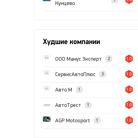
Кунцево
Худшие компании
ООО Манус Эксперт
2
1.0
СервисАвтоПлюс
3
1.0
Авто М
1
1.0
АвтоТрест
1
1.0
AGP Motosport
1
1.0