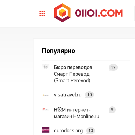
Популярно
Бюро переводов
17
Смарт Перевод
(Smart Perevod)
visatravel.ru
10
H&M интернет-
5
магазин HMonline.ru
eurodocs.org
10