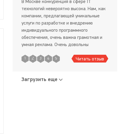
В Москве конкуренция в сфере IT
технологий невероятно высока. Нам, как
компании, предлагающей уникальные
услуги по разработке и внедрению
индивидуального программного
обеспечения, очень важна грамотная и
умная реклама. Очень довольны
результатами размещения на портале
Читать отзыв
«Хелпинвер» — обращаются новые
1
2
3
4
5
клиенты, которые узнали о нас именно
через этот портал, в том числе и
Загрузить еще