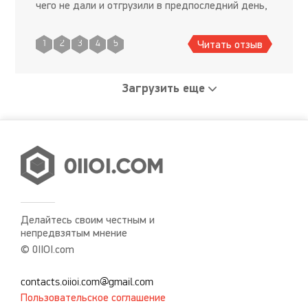
чего не дали и отгрузили в предпоследний день,
но сроки были короткие, были кое какие нюансы
по цене, це
Читать отзыв
1
2
3
4
5
Загрузить еще
Делайтесь своим честным и
непредвзятым мнение
© 0IIOI.com
contacts.oiioi.com@gmail.com
Пользовательское соглашение