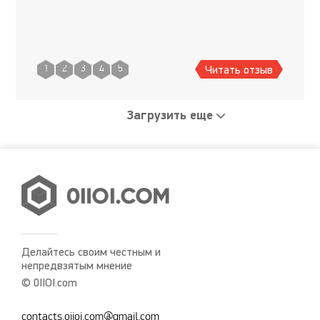
Читать отзыв
1
2
3
4
5
Загрузить еще
Делайтесь своим честным и
непредвзятым мнение
© 0IIOI.com
contacts.oiioi.com@gmail.com