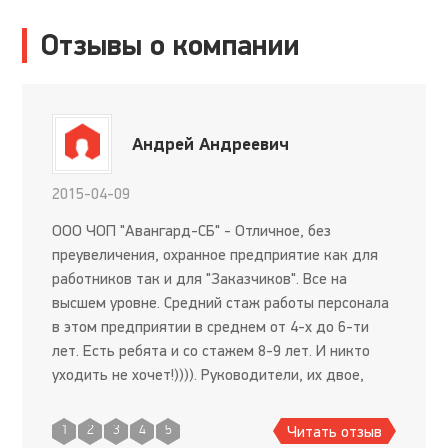
Отзывы о компании
Андрей Андреевич
2015-04-09
ООО ЧОП "Авангард-СБ" - Отличное, без
преувеличения, охранное предприятие как для
работников так и для "Заказчиков". Все на
высшем уровне. Средний стаж работы персонала
в этом предприятии в среднем от 4-х до 6-ти
лет. Есть ребята и со стажем 8-9 лет. И никто
уходить не хочет!)))). Руководители, их двое,
награждены медалями "За обеспечение
безопасности бизнеса" еще в
Читать отзыв
1
2
3
4
5