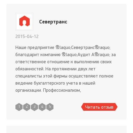
Севертранс
2015-04-12
Наше предприятие &laquo;Севертранс&raquo;
благодарит компанию &laquo;Аудит А&raquo; за
ответственное отношение к выполнению своих
обязанностей. На протяжении двух лет
специалисты этой фирмы осуществляют полное
ведение бухгалтерского учета в нашей
организации. Профессионализм,
конфиденциальность и надежность &ndash; три
принципа, которых неукоснительно
Читать отзыв
1
2
3
4
5
придерживается &