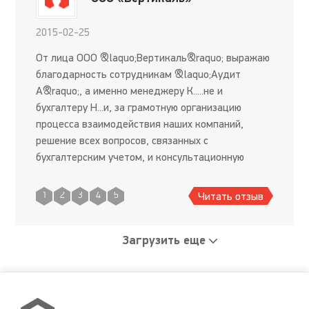
2015-02-25
От лица ООО &laquo;Вертикаль&raquo; выражаю
благодарность сотрудникам &laquo;Аудит
А&raquo;, а именно менеджеру К.....не и
бухгалтеру Н...и, за грамотную организацию
процесса взаимодействия наших компаний,
решение всех вопросов, связанных с
бухгалтерским учетом, и консультационную
помощь в снижении налоговых выплат и
возмещению НДС. Работу приостанавливать не
Читать отзыв
1
2
3
4
5
планируе
Загрузить еще