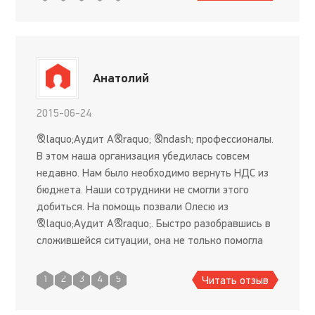
Анатолий
2015-06-24
&laquo;Аудит А&raquo; &ndash; профессионалы.
В этом наша организация убедилась совсем
недавно. Нам было необходимо вернуть НДС из
бюджета. Наши сотрудники не смогли этого
добиться. На помощь позвали Олесю из
&laquo;Аудит А&raquo;. Быстро разобравшись в
сложившейся ситуации, она не только помогла
собрать необходимый в этом случае пакет
документов, но и взяла на себя об
Читать отзыв
1
2
3
4
5