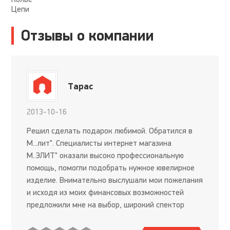
Цепи
Отзывы о компании
Тарас
2013-10-16
Решил сделать подарок любимой. Обратился в
М...лит". Специалисты интернет магазина
М..ЭЛИТ" оказали высоко профессиональную
помощь, помогли подобрать нужное ювелирное
изделие. Внимательно выслушали мои пожелания
и исходя из моих финансовых возможностей
предложили мне на выбор, широкий спектор
выпускаемой ими продукции. Был приятно
удивлён, тем сервисом и и профессиона