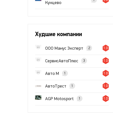
Кунцево
Худшие компании
ООО Манус Эксперт
2
1.0
СервисАвтоПлюс
3
1.0
Авто М
1
1.0
АвтоТрест
1
1.0
AGP Motosport
1
1.0