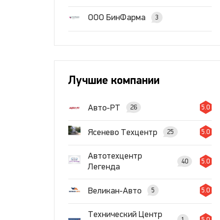
ООО БинФарма
3
Лучшие компании
Авто-РТ
26
5.0
Ясенево Техцентр
25
5.0
Автотехцентр
40
5.0
Легенда
Великан-Авто
5
5.0
Технический Центр
1
5.0