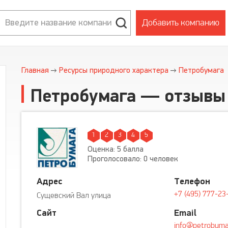
Добавить компанию
Главная
Ресурсы природного характера
Петробумага
Петробумага — отзывы
1
2
3
4
5
Оценка: 5 балла
Проголосовало: 0 человек
Адрес
Телефон
+7 (495) 777-23
Сущевский Вал улица
Сайт
Email
info@petrobuma