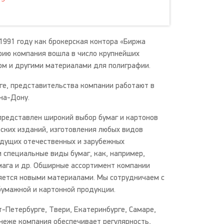
1991 году как брокерская контора «Биржа
рию компания вошла в число крупнейших
ом и другими материалами для полиграфии.
ге, представительства компании работают в
на-Дону.
представлен широкий выбор бумаг и картонов
ских изданий, изготовления любых видов
едущих отечественных и зарубежных
 специальные виды бумаг, как, например,
ага и др. Обширные ассортимент компании
няется новыми материалами. Мы сотрудничаем с
умажной и картонной продукции.
-Петербурге, Твери, Екатеринбурге, Самаре,
онеже компания обеспечивает регулярность,