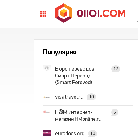
Популярно
Бюро переводов
17
Смарт Перевод
(Smart Perevod)
visatravel.ru
10
H&M интернет-
5
магазин HMonline.ru
eurodocs.org
10