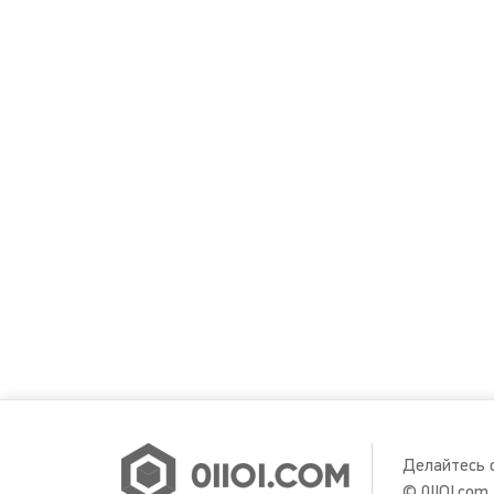
Делайтесь 
© 0IIOI.com