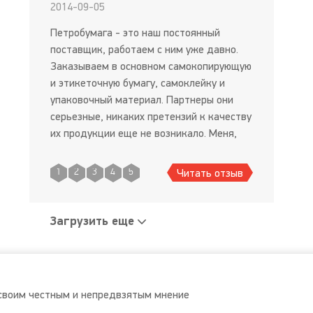
2014-09-05
Петробумага - это наш постоянный
поставщик, работаем с ним уже давно.
Заказываем в основном самокопирующую
и этикеточную бумагу, самоклейку и
упаковочный материал. Партнеры они
серьезные, никаких претензий к качеству
их продукции еще не возникало. Меня,
как снабженца, устраивают абсолютно:
все документы всегда в порядке, ходить
Читать отзыв
1
2
3
4
5
что-либо выбивать или дополнительно
выяс
Загрузить еще
своим честным и непредвзятым мнение