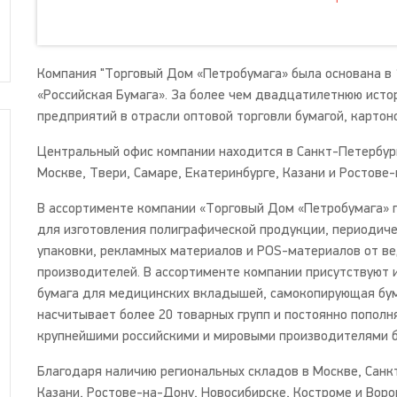
Компания "Торговый Дом «Петробумага» была основана в 
«Российская Бумага». За более чем двадцатилетнюю исто
предприятий в отрасли оптовой торговли бумагой, картон
Центральный офис компании находится в Санкт-Петербур
Москве, Твери, Самаре, Екатеринбурге, Казани и Ростове-
В ассортименте компании «Торговый Дом «Петробумага» 
для изготовления полиграфической продукции, периодиче
упаковки, рекламных материалов и POS-материалов от в
производителей. В ассортименте компании присутствуют и
бумага для медицинских вкладышей, самокопирующая бум
насчитывает более 20 товарных групп и постоянно попол
крупнейшими российскими и мировыми производителями б
Благодаря наличию региональных складов в Москве, Санкт
Казани, Ростове-на-Дону, Новосибирске, Костроме и Вор