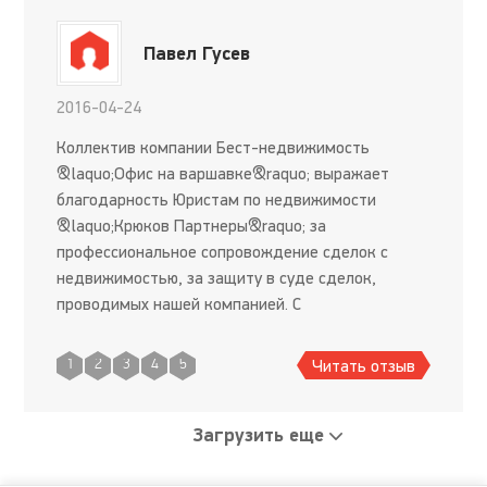
Павел Гусев
2016-04-24
Коллектив компании Бест-недвижимость
&laquo;Офис на варшавке&raquo; выражает
благодарность Юристам по недвижимости
&laquo;Крюков Партнеры&raquo; за
профессиональное сопровождение сделок с
недвижимостью, за защиту в суде сделок,
проводимых нашей компанией. С
профессионалами надежно работать!
Читать отзыв
1
2
3
4
5
Загрузить еще