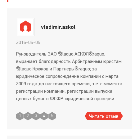
vladimir.askol
2016-05-05
Руководитель ЗАО &laquo;АСКОЛ&raquo;
выражает благодарность Арбитражным юристам
&laquo;Крюков и Партнеры&raquo; за
юридическое сопровождение компании с марта
2009 года до настоящего времени, т.е. с момента
регистрации компании, регистрации выпуска
ценных бумаг в ФСФР, юридической проверки
контрагентов, тщательной подготовки
договоров, способности в досудебном порядке
Читать отзыв
1
2
3
4
5