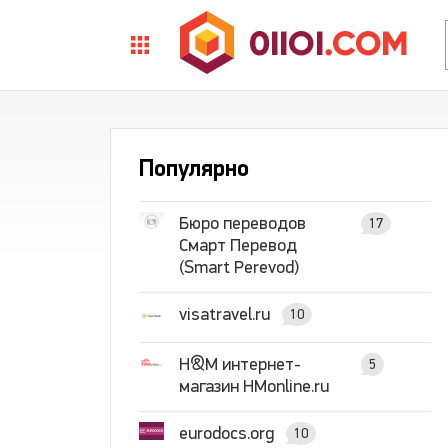
Популярно
Бюро переводов
17
Смарт Перевод
(Smart Perevod)
visatravel.ru
10
H&M интернет-
5
магазин HMonline.ru
eurodocs.org
10