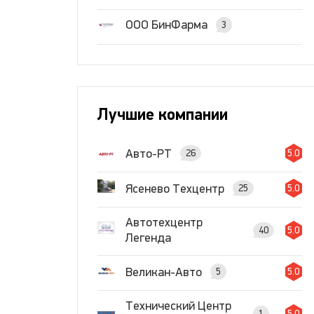
ООО БинФарма
3
Лучшие компании
Авто-РТ
26
5.0
Ясенево Техцентр
25
5.0
Автотехцентр
40
5.0
Легенда
Великан-Авто
5
5.0
Технический Центр
1
5.0