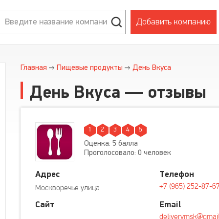
Добавить компанию
Главная
Пищевые продукты
День Вкуса
День Вкуса — отзывы
1
2
3
4
5
Оценка: 5 балла
Проголосовало: 0 человек
Адрес
Телефон
+7 (965) 252-87-6
Москворечье улица
Сайт
Email
deliverymsk@gmai