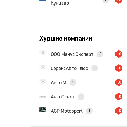
Кунцево
Худшие компании
ООО Манус Эксперт
2
1.0
СервисАвтоПлюс
3
1.0
Авто М
1
1.0
АвтоТрест
1
1.0
AGP Motosport
1
1.0