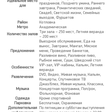
Идеальное место
праздников, Позднего ужина, Раннего
для
завтрака, Романтических свиданий,
Свадеб, Светской жизни, Семейных
выходов, Фуршетов
Район
Котловка
Метро
Академическая
Три зала – 250 мест, Летняя веранда
Количество залов
– 200 мест
Выездное обслуживание, Еда на
вынос, Завтраки, Мангал, Мясное
Предложения
меню, Проведение банкетов,
Разливное вино, Разливное пиво,
Рыбное меню, Суши, Шведский стол
VIP-зал, VIP-кабины, Кальян, Летняя
Особенности
веранда
DVD, Видео, Живая музыка, Кальян,
Развлечения
Концерты, Спутниковое ТВ
Джаз/блюз, Живая музыка, Классика,
Музыка
Концертная программа, Поп/рок,
Фольклорная, Фоновая
Одежда
Кроме спортивной
Парковка
Бесплатная, Охраняемая
Дополнительная
По пятницам и субботам выступления