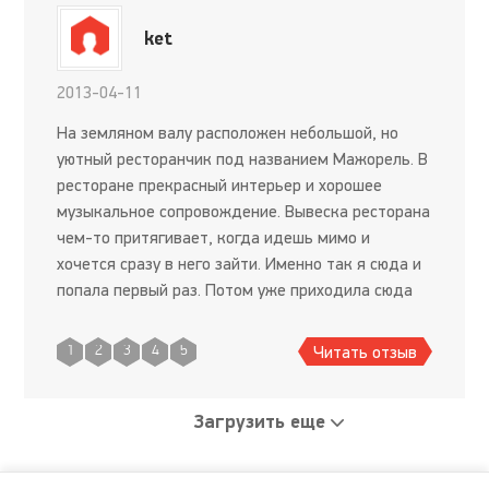
ket
2013-04-11
На земляном валу расположен небольшой, но
уютный ресторанчик под названием Мажорель. В
ресторане прекрасный интерьер и хорошее
музыкальное сопровождение. Вывеска ресторана
чем-то притягивает, когда идешь мимо и
хочется сразу в него зайти. Именно так я сюда и
попала первый раз. Потом уже приходила сюда
спланированно. В ресторане все очень вкусно.
Шеф-повар готовит на в
Читать отзыв
1
2
3
4
5
Загрузить еще