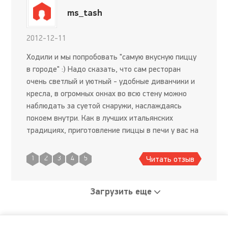
ms_tash
2012-12-11
Ходили и мы попробовать "самую вкусную пиццу
в городе" :) Надо сказать, что сам ресторан
очень светлый и уютный - удобные диванчики и
кресла, в огромных окнах во всю стену можно
наблюдать за суетой снаружи, наслаждаясь
покоем внутри. Как в лучших итальянских
традициях, приготовление пиццы в печи у вас на
виду. Своим предпочтениям я не изменяю -
заказывала 4 сыра. Чт
Читать отзыв
1
2
3
4
5
Загрузить еще