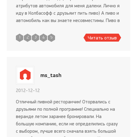
атрибутов автомобиля для меня далеки. Лично я
иду в Колбасофф с друзьяит пить пиво) А пиво и
автомобиль как вы знаете несовместимы. Пиво в
Колбасофф очень вкусное, выбор есть. К пиву
обычно заказ
Читать отзыв
1
2
3
4
5
ms_tash
2012-12-12
Отличный пивной ресторанчик! Оторвались с
друзьями по полной программе! Специально на
веранде летом заранее бронировали. На
большую компанию, если не определились сразу
с выбором, лучше всего сначала взять большой