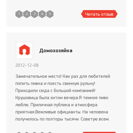
облуживании, посколько оно мне действительно
нравилось. Даже ради тако
Читать отзыв
1
2
3
4
5
Домохозяйка
2012-12-08
Замечательное место! Как раз для любителей
попить пивка и поесть свинную рульку!
Приходили сюда с большой компанией!
Крушовица была хитом вечера.Я темное пиво
люблю. Приличная публика и атмосфера
приятная.Вежливые официанты. На человека
получилось по полторы тысячи. Советую всем.
Нам понравилось.