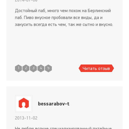
Достойный паб, много чем похож на Берлинский
паб. Пиво вкусное пробовали все виды, да и
закусить всегда есть чем, так же сытно и вкусно.
Читать отзыв
1
2
3
4
5
bessarabov-t
2013-11-02
Не люблю всякие специализированный питейные