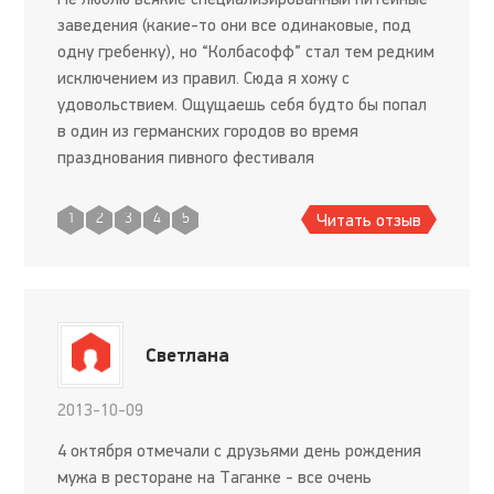
заведения (какие-то они все одинаковые, под
одну гребенку), но “Колбасофф” стал тем редким
исключением из правил. Сюда я хожу с
удовольствием. Ощущаешь себя будто бы попал
в один из германских городов во время
празднования пивного фестиваля
“Октоберфеста”. Людей здесь обычно порядком,
но места для нас всегда находятся. Офици
Читать отзыв
1
2
3
4
5
Светлана
2013-10-09
4 октября отмечали с друзьями день рождения
мужа в ресторане на Таганке - все очень