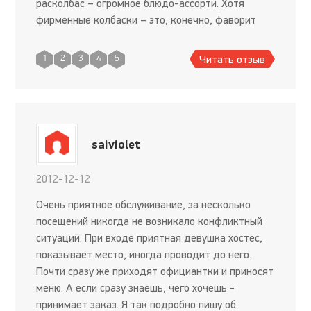
расколбас – огромное блюдо-ассорти. Хотя
фирменные колбаски – это, конечно, фаворит
меню заведения, мне понравились и кольца
кальмара, и куриные крылышки. А
Читать отзыв
1
2
3
4
5
saiviolet
2012-12-12
Очень приятное обслуживание, за несколько
посещений никогда не возникало конфликтный
ситуаций. При входе приятная девушка хостес,
показывает место, иногда проводит до него.
Почти сразу же приходят официантки и приносят
меню. А если сразу знаешь, чего хочешь -
принимает заказ. Я так подробно пишу об