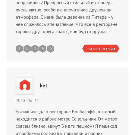
понравилось! Прекрасный стильный интерьер,
очень уютно, особенно впечатлила дружеская
атмосфера. С нами была девочка из Питера - у
нее сложилось впечатление, что все в ресторане
хорошо друг друга знают, как будто друзья
собрались, все вместе танцевали )). В пятницу
была живая музыка,
Читать отзыв
1
2
3
4
5
ket
2013-04-11
Бываю иногда в ресторане Колбасофф, который
находится в районе метро Сокольники. От метро
совсем близко, минут 5 идти пешком) Я пешеход
и проблемы подъезда, парковки и прочих