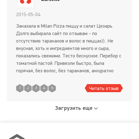
2015-05-04
Заказала в Milan Pizza пиццу и салат Цезарь.
Долго выбирала сайт по отзывам - по
отсутствию тараканов и волос в пиццах)).. Не
вкусная, хоть и ингредиентов много и сыра,
показались свежими. Тесто бескусное. Перебор с
томатной пастой. Привезли быстро, была
горячая, без волос, без тараканов, аккуратно
упакована в коробке. Салат Цезарь - ну как
полуфабрикатный по вкусу, х
Читать отзыв
1
2
3
4
5
Загрузить еще