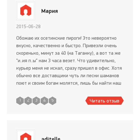
Мария
2015-06-28
Обожаю их осетинские пироги! Это невероятно
вкусно, качественно и быстро. Привезли очень
скоренько, минут за 40 (на Таганку), а вот та же
"и..ия п..ы" нам 3 часа везет. Что удивительно,
курьер меня не искал, сразу пришел в офис. Хотя
обычно все доставщики чуть ли песни шаманов
поют и своим богам молятся, лишь бы найти наш
сложнодоступный офис. Он (курьер) хоть и не р
Читать отзыв
1
2
3
4
5
aditelle