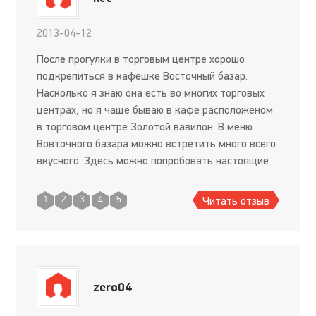
2013-04-12
После прогулки в торговым центре хорошо
подкрепиться в кафешке Восточный базар.
Насколько я знаю она есть во многих торговых
центрах, но я чаще бываю в кафе расположеном
в торговом центре Золотой вавилон. В меню
Вовточного базара можно встретить много всего
вкусного. Здесь можно попробовать настоящие
восточные сладости, а если из существенных
блюд, то я беру шаурму. Ш
Читать отзыв
1
2
3
4
5
zero04