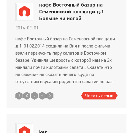
кафе Восточный базар на
Семеновской площади д.1
Больше ни ногой.
2014-02-01
кафе Восточный базар на Семеновской площади
д.1. 01.02.2014 сходили на Вия и после фильма
взяли перекусить пару салатов в Восточном
базаре. Удивила щедрость с которой нам на 2х
наклали почти килограмм салата... Сказать,что
не свежий- не сказать ничего. Судя по
отсутствию вкуса ингридиентов салатик не раз
побывал в воде и столько же раз заправлялся
Читать отзыв
новым соусом. При бл
1
2
3
4
5
ket