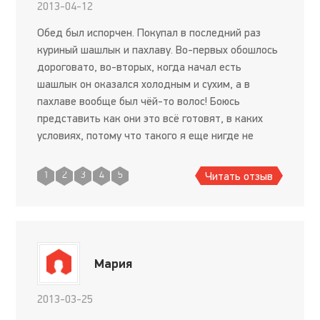
2013-04-12
Обед был испорчен. Покупал в последний раз
куриный шашлык и пахлаву. Во-первых обошлось
дороговато, во-вторых, когда начал есть
шашлык он оказался холодным и сухим, а в
пахлаве вообще был чёй-то волос! Боюсь
представить как они это всё готовят, в каких
условиях, потому что такого я еще нигде не
видел. Больше туда ни ногой, лучше не поленюсь
и приготовлю сам, чем пойду
Читать отзыв
1
2
3
4
5
Мария
2013-03-25