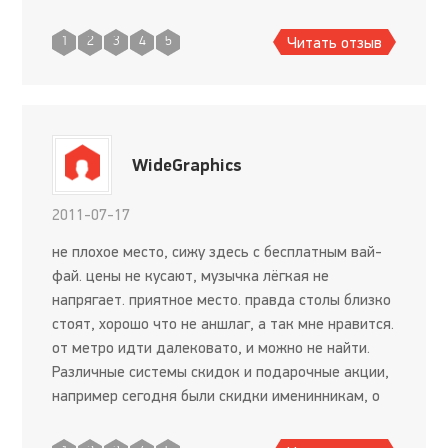
Читать отзыв
1
2
3
4
5
WideGraphics
2011-07-17
не плохое место, сижу здесь с бесплатным вай-
фай. цены не кусают, музычка лёгкая не
напрягает. приятное место. правда столы близко
стоят, хорошо что не аншлаг, а так мне нравится.
от метро идти далековато, и можно не найти.
Различные системы скидок и подарочные акции,
например сегодня были скидки именинникам, о
чём официанты могли спокойно промолчать, но
не промолчали