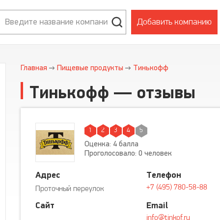
Добавить компанию
Главная
Пищевые продукты
Тинькофф
Тинькофф — отзывы
1
2
3
4
5
Оценка: 4 балла
Проголосовало: 0 человек
Адрес
Телефон
+7 (495) 780-58-88
Проточный переулок
Сайт
Email
info@tinkof.ru