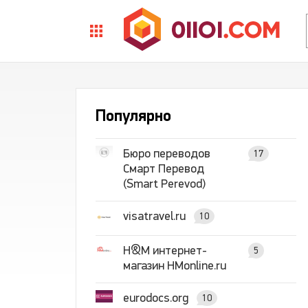
Популярно
Бюро переводов
17
Смарт Перевод
(Smart Perevod)
visatravel.ru
10
H&M интернет-
5
магазин HMonline.ru
eurodocs.org
10