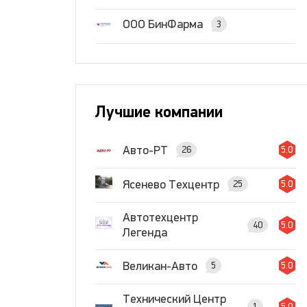
ООО БинФарма
3
Лучшие компании
Авто-РТ
26
5.0
Ясенево Техцентр
25
5.0
Автотехцентр
40
5.0
Легенда
Великан-Авто
5
5.0
Технический Центр
1
5.0