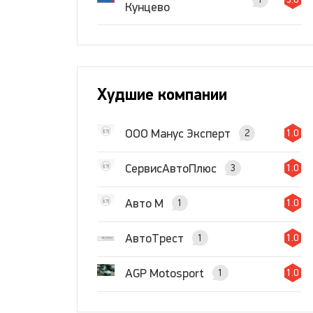
Кунцево
Худшие компании
ООО Манус Эксперт
2
1.0
СервисАвтоПлюс
3
1.0
Авто М
1
1.0
АвтоТрест
1
1.0
AGP Motosport
1
1.0