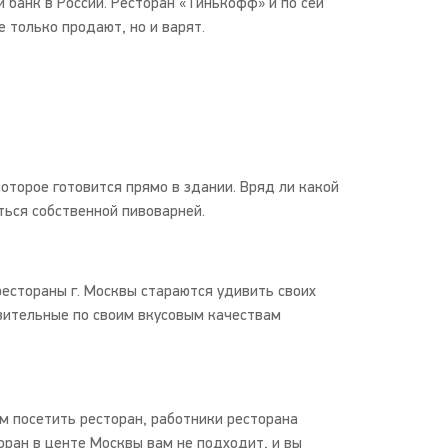
 банк в России. Ресторан «Тинькофф» и по сей
 только продают, но и варят.
торое готовится прямо в здании. Вряд ли какой
ться собственной пивоварней.
естораны г. Москвы стараются удивить своих
ивительные по своим вкусовым качествам
 посетить ресторан, работники ресторана
оран в центе Москвы вам не подходит, и вы