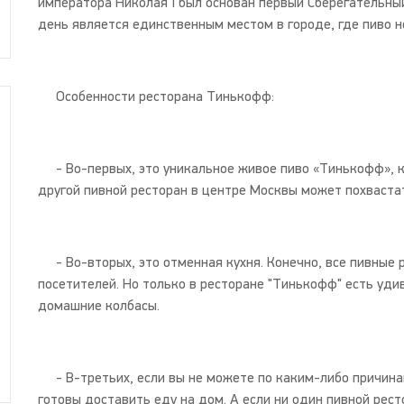
императора Николая I был основан первый Сберегательный
день является единственным местом в городе, где пиво не
Особенности ресторана Тинькофф:
- Во-первых, это уникальное живое пиво «Тинькофф», ко
другой пивной ресторан в центре Москвы может похваста
- Во-вторых, это отменная кухня. Конечно, все пивные р
посетителей. Но только в ресторане "Тинькофф" есть уд
домашние колбасы.
- В-третьих, если вы не можете по каким-либо причинам
готовы доставить еду на дом. А если ни один пивной рест