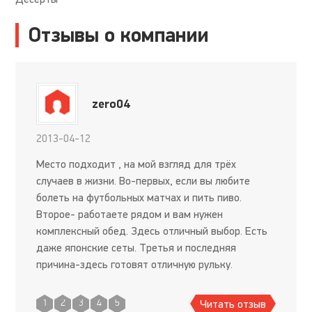
Отзывы о компании
zero04
2013-04-12
Место подходит , на мой взгляд для трёх
случаев в жизни. Во-первых, если вы любите
болеть на футбольных матчах и пить пиво.
Второе- работаете рядом и вам нужен
комплексный обед. Здесь отличный выбор. Есть
даже японские сеты. Третья и последняя
причина-здесь готовят отличную рульку.
Пожалуй, это всё, ради чего можно приходить в
это заведение. Ну ещё всегда есть свежая
Читать отзыв
1
2
3
4
5