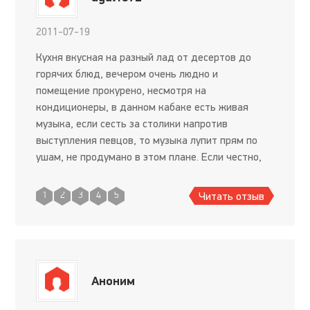
2011-07-19
Кухня вкусная на разный лад от десертов до
горячих блюд, вечером очень людно и
помещение прокурено, несмотря на
кондиционеры, в данном кабаке есть живая
музыка, если сесть за столики напротив
выступления певцов, то музыка лупит прям по
ушам, не продумано в этом плане. Если честно,
на один раз можно сходить в данный кабачок))
Читать отзыв
1
2
3
4
5
Аноним