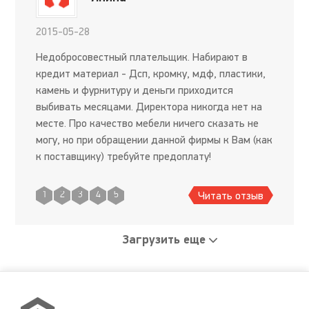
2015-05-28
Недобросовестный плательщик. Набирают в
кредит материал - Дсп, кромку, мдф, пластики,
камень и фурнитуру и деньги приходится
выбивать месяцами. Директора никогда нет на
месте. Про качество мебели ничего сказать не
могу, но при обращении данной фирмы к Вам (как
к поставщику) требуйте предоплату!
Распространите данный отзыв по всему
мебельному рынку, не становитесь жерт
Читать отзыв
1
2
3
4
5
Загрузить еще