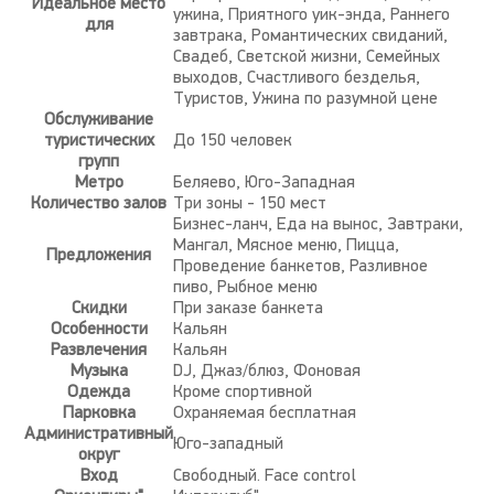
Идеальное место
ужина, Приятного уик-энда, Раннего
для
завтрака, Романтических свиданий,
Свадеб, Светской жизни, Семейных
выходов, Счастливого безделья,
Туристов, Ужина по разумной цене
Обслуживание
туристических
До 150 человек
групп
Метро
Беляево, Юго-Западная
Количество залов
Три зоны - 150 мест
Бизнес-ланч, Еда на вынос, Завтраки,
Мангал, Мясное меню, Пицца,
Предложения
Проведение банкетов, Разливное
пиво, Рыбное меню
Скидки
При заказе банкета
Особенности
Кальян
Развлечения
Кальян
Музыка
DJ, Джаз/блюз, Фоновая
Одежда
Кроме спортивной
Парковка
Охраняемая бесплатная
Административный
Юго-западный
округ
Вход
Свободный. Face control