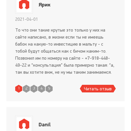
Ярик
2021-04-01
То что они такие крутые это только у них на
сайте написано, в жизни если ты не имеешь
бабок на какую-то инвестицию в мальту - с
тобой будут общаться как с бичом каким-то.
Позвонил им по номеру на сайте - +7-918-448-
49-22 и “консультация” была примерно такая: “а,
так вы хотите внж, не ну мы таким занимаемся.
Рассказывайте. Ну что что - куда, зачем я что за
вас все до
Читать отзыв
1
2
3
4
5
Danil