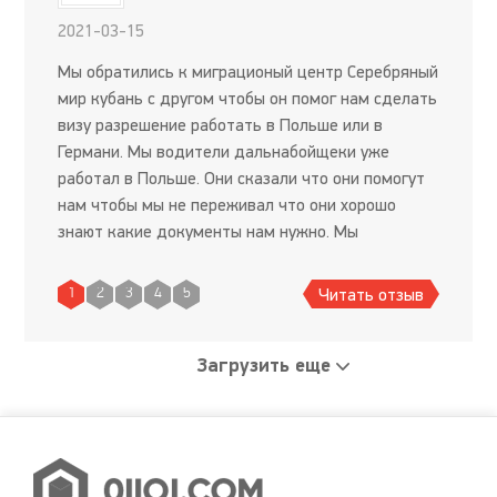
2021-03-15
Мы обратились к миграционый центр Серебряный
мир кубань с другом чтобы он помог нам сделать
визу разрешение работать в Польше или в
Германи. Мы водители дальнабойщеки уже
работал в Польше. Они сказали что они помогут
нам чтобы мы не переживал что они хорошо
знают какие документы нам нужно. Мы
согласились с ними делать документы. Мы
подписали с ними договоренность и мы
Читать отзыв
1
2
3
4
5
Загрузить еще