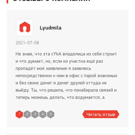
Lyudmila
2021-07-08
Не знаю, что эта сYkA владелица из себя строит
и что думает, но, если из участка ещё раз
пропадёт моё заявление я заявлюсь
непосредственно к ним в офис с парой знакомых
и без своих денег и денег друзей оттуда не
выйду. Ты, что решила, что понабирала связей и
теперь можешь делать, что вздумается, а
Галина? Нам в нашем городе такой скот не
нужен! Зачем обманывать людей,
Читать отзыв
1
2
3
4
5