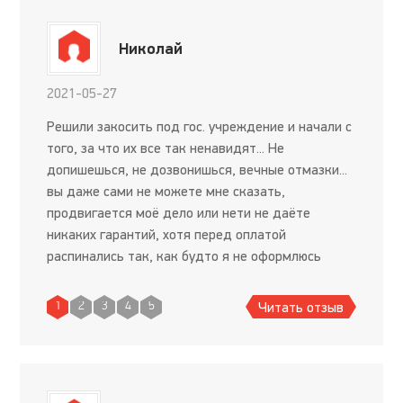
Николай
2021-05-27
Решили закосить под гос. учреждение и начали с
того, за что их все так ненавидят... Не
допишешься, не дозвонишься, вечные отмазки...
вы даже сами не можете мне сказать,
продвигается моё дело или нети не даёте
никаких гарантий, хотя перед оплатой
распинались так, как будто я не оформлюсь
только если на Землю свалится метеорит.
Только вот загвоздка, чтоб начать оформлен
Читать отзыв
1
2
3
4
5