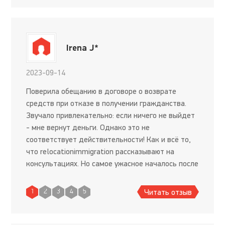
Irena J*
2023-09-14
Поверила обещанию в договоре о возврате
средств при отказе в получении гражданства.
Звучало привлекательно: если ничего не выйдет
- мне вернут деньги. Однако это не
соответствует действительности! Как и всё то,
что relocationimmigration рассказывают на
консультациях. Но самое ужасное началось после
того, как я подала сделанные ими документы.
Мне отказали в получении г
Читать отзыв
1
2
3
4
5