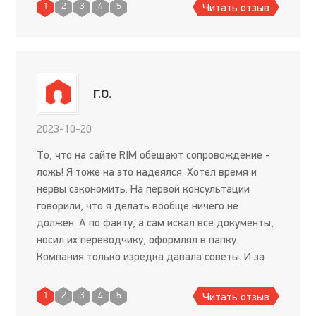
рекомендую, только время потратит
Читать отзыв
1
2
3
4
5
Г.О.
2023-10-20
То, что на сайте RIM обещают сопровождение -
ложь! Я тоже на это надеялся. Хотел время и
нервы сэкономить. На первой консультации
говорили, что я делать вообще ничего не
должен. А по факту, а сам искал все документы,
носил их переводчику, оформлял в папку.
Компания только изредка давала советы. И за
что я деньги платил? Возвращать мне их
отказались, сослались на то, ч
Читать отзыв
1
2
3
4
5