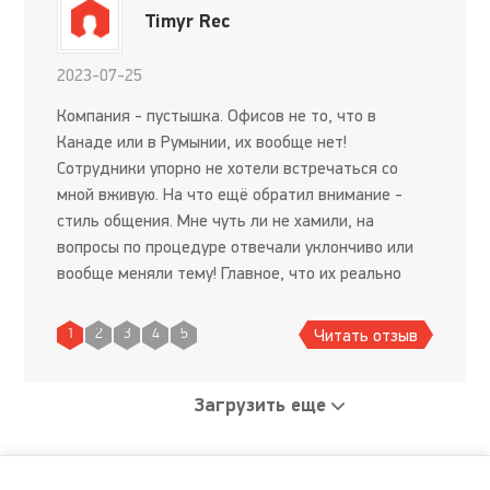
Timyr Rec
2023-07-25
Компания - пустышка. Офисов не то, что в
Канаде или в Румынии, их вообще нет!
Сотрудники упорно не хотели встречаться со
мной вживую. На что ещё обратил внимание -
стиль общения. Мне чуть ли не хамили, на
вопросы по процедуре отвечали уклончиво или
вообще меняли тему! Главное, что их реально
интересовало - когда я заплачу им. Перестал
отвечать на их звонки. Но они про
Читать отзыв
1
2
3
4
5
Загрузить еще