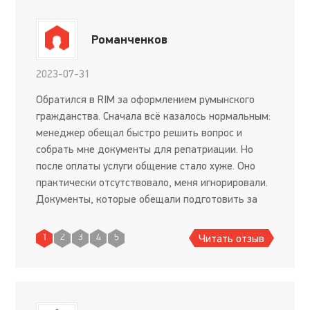
Романченков
2023-07-31
Обратился в RIM за оформлением румынского
гражданства. Сначала всё казалось нормальным:
менеджер обещал быстро решить вопрос и
собрать мне документы для репатриации. Но
после оплаты услуги общение стало хуже. Оно
практически отсутствовало, меня игнорировали.
Документы, которые обещали подготовить за
месяц, я ждал вечность. Мне их так и не
прислали. Три месяца меня пер
Читать отзыв
1
2
3
4
5